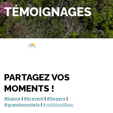
TÉMOIGNAGES
Webcam
Ouvertures
Météo
PARTAGEZ VOS
MOMENTS !
#balme
|
#brevent
|
#flegere
|
#grandsmontets
|
#visitMontBlanc